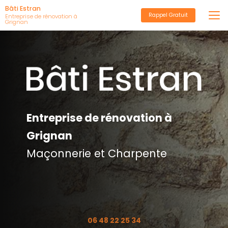
Aller
Bâti Estran
Rappel Gratuit
au
Entreprise de rénovation à
Grignan
contenu
principal
Entreprise de rénovation à
Grignan
Maçonnerie et Charpente
06 48 22 25 34