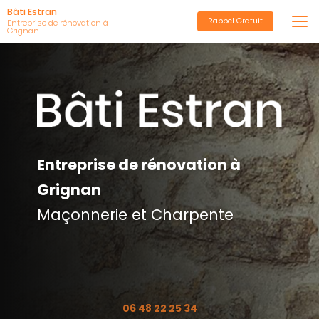
Aller
Bâti Estran
Rappel Gratuit
au
Entreprise de rénovation à
Grignan
contenu
principal
Entreprise de rénovation à
Grignan
Maçonnerie et Charpente
06 48 22 25 34