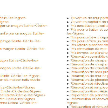
écile-les-Vignes
Ouverture de mur port
ignes
Ouverture partielle de
a par un maçon Sainte-Cécile-
Prix construction pisc
Prix pour création et c
iduelle par un maçon Sainte-
les-Vignes
Prix pour refaire charp
garage Sainte-Cécile-les-
Prix pour refaire un mu
Prix refaire plancher é
un maçon Sainte-Cécile-les-
Prix rénovation de mur 
Prix travaux de planch
Rénovation complète de
açon Sainte-Cécile-les-
Rénovation de charpent
Rénovation de charpent
 maçon Sainte-Cécile-les-
Rénovation de couvertu
Rénovation de mas pro
ainte-Cécile-les-Vignes
Rénovation de mur en p
ion de maison individuelle
Rénovation de plancher
Rénovation et réfection
inte-Cécile-les-Vignes
Rénovation et remplace
 Sainte-Cécile-les-Vignes
Rénovation étanchéité 
on Sainte-Cécile-les-Vignes
Réparation de plancher
inte-Cécile-les-Vignes
Restauration et rénov
enne Sainte-Cécile-les-
Vignes
Restauration et rénova