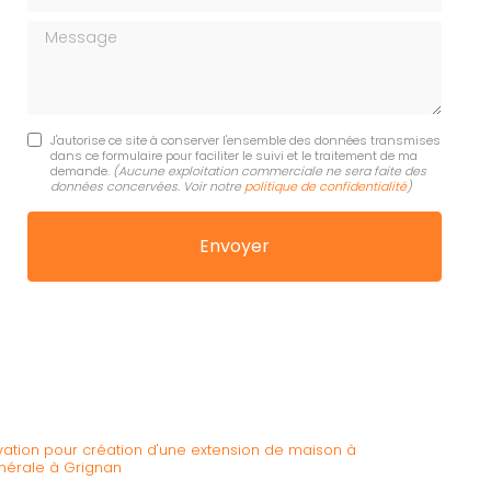
Message
J'autorise ce site à conserver l'ensemble des données transmises
dans ce formulaire pour faciliter le suivi et le traitement de ma
demande.
(Aucune exploitation commerciale ne sera faite des
données concervées. Voir notre
politique de confidentialité
)
vation pour création d'une extension de maison à
nérale à Grignan