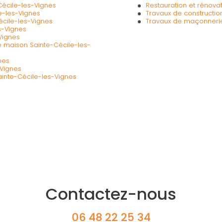
Cécile-les-Vignes
Restauration et rénova
e-les-Vignes
Travaux de constructio
écile-les-Vignes
Travaux de maçonnerie
s-Vignes
Vignes
de maison Sainte-Cécile-les-
nes
-Vignes
Sainte-Cécile-les-Vignes
Contactez-nous
06 48 22 25 34