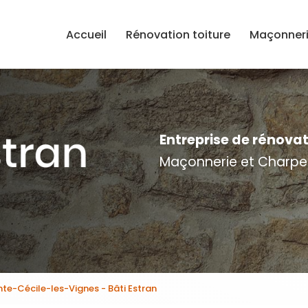
e
Accueil
Rénovation toiture
Maçonner
Entreprise de rénova
Maçonnerie et Charpe
nte-Cécile-les-Vignes - Bâti Estran