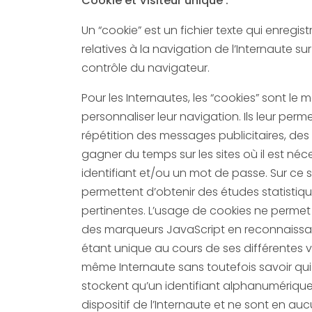
Cookie et Visiteur unique :
Un “cookie” est un fichier texte qui enregis
relatives à la navigation de l’Internaute sur 
contrôle du navigateur.
Pour les Internautes, les “cookies” sont le 
personnaliser leur navigation. Ils leur perm
répétition des messages publicitaires, des
gagner du temps sur les sites où il est nécessaire d’entrer un
identifiant et/ou un mot de passe. Sur ce si
permettent d’obtenir des études statistique
pertinentes. L’usage de cookies ne permet 
des marqueurs JavaScript en reconnaissant un visiteur comme
étant unique au cours de ses différentes vi
même Internaute sans toutefois savoir qui i
stockent qu’un identifiant alphanumérique unique propre à un
dispositif de l’Internaute et ne sont en auc