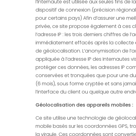
l’Internaute est utilisée aux seules fins de
dispositif de connexion (précision régionale
pour certains pays) Afin d’assurer une meilleure protection de la vie
privée, ce site propose également à ces c
l’adresse IP : les trois derniers chiffres de l
immédiatement effacés après la collecte et avan
de géolocalisation. L’anonymisation de l’a
appliquée à l’adresse IP des Internautes vis
protéger ces données, les adresses IP co
conservées et tronquées que pour une durée limitée dans le temps
(6 mois), sous forme cryptée et sans jamais
l’interface du client ou quelque autre endro
Géolocalisation des appareils mobiles :
Ce site utilise une technologie de géoloca
mobile basés sur les coordonnées GPS, tro
la virgule. Ces coordonnées sont converti