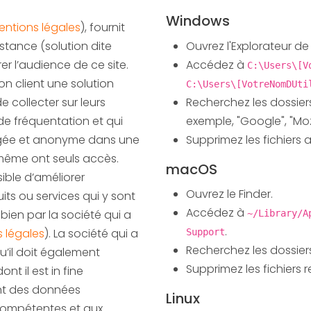
Windows
ntions légales
), fournit
Ouvrez l'Explorateur de 
stance (solution dite
Accédez à
l’audience de ce site.
C:\Users\[V
n client une solution
C:\Users\[VotreNomDUti
Recherchez les dossier
e collecter sur leurs
exemple, "Google", "Mozi
de fréquentation et qui
Supprimez les fichiers 
e même ont seuls accès.
macOS
sible d’améliorer
Ouvrez le Finder.
ts ou services qui y sont
Accédez à
 bien par la société qui a
~/Library/A
.
 légales
). La société qui a
Support
Recherchez les dossier
ement
Supprimez les fichiers r
t il est in fine
ent des données
Linux
compétentes et aux