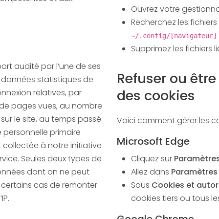
Ouvrez votre gestionnai
Recherchez les fichier
~/.config/[navigateur]
Supprimez les fichiers l
port audité par l’une de ses
Refuser ou être 
s données statistiques de
des cookies
nexion relatives, par
sur le site, au temps passé
Voici comment gérer les co
 personnelle primaire
Microsoft Edge
ve
ervice. Seules deux types de
Cliquez sur
Paramètres
onnées dont on ne peut
Allez dans
Paramètres
ins cas de remonter
Sous
Cookies et autor
’IP.
cookies tiers ou tous le