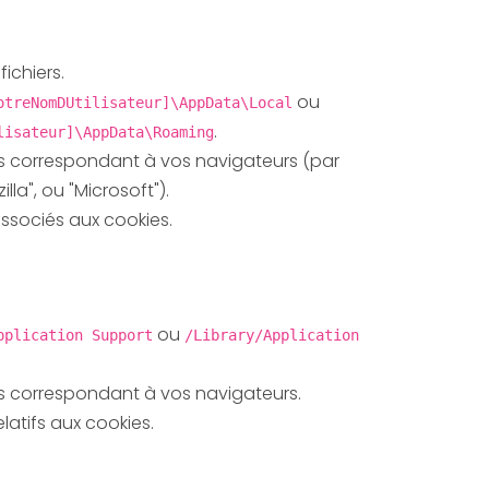
fichiers.
ou
otreNomDUtilisateur]\AppData\Local
.
lisateur]\AppData\Roaming
s correspondant à vos navigateurs (par
lla", ou "Microsoft").
associés aux cookies.
ou
pplication Support
/Library/Application
s correspondant à vos navigateurs.
elatifs aux cookies.