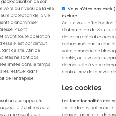
 la géolocalisation de son
 voire au niveau de la ville
Vous n'êtes pas exclu
exclure.
lients d’anonymiser
Ce site vous offre l’option
’adresse IP sont
d’information de visite sur 
t toute opération
devez au préalable accepte
dresse IP est par défaut
alphanumérique unique et aléatoire, afin d
itant ce site. Afin de
votre demande de blocage 
mplètes ne sont pas
cookie, ou si vous le supp
donner suite à votre dema
 les restituer dans
continuerez de rece
it de l’entreprise.
Les cookies
lisation des appareils
Les fonctionnalités des coo
nquées à 2 chiffres après
Lors de la navigation sur ce
es en représentation
peuvent générer et déposer