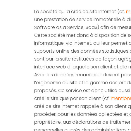
La société qui a créé ce site Internet (cf.
me
une prestation de service immatérielle à di
Software as a Service, SaaS) afin de mesurer 
Cette société met donc à disposition de so
informatique, via Internet, qui leur permet d
supports online des données statistiques 
sont par la suite restituées de façon agrégée et anonyme dans une
interface web à laquelle son client et ell
Avec les données recueillies, il devient pos
l’ergonomie du site et la gamme des produi
proposés. Ce service est donc utilisé aussi
créé le site que par son client (cf.
mentions
créé ce site Internet rappelle à son client qu’il doit égal
procéder, pour les données collectées et don
propriétaire, aux déclarations de traitem
personnelles auprès des administrations 