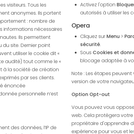
Activez l'option
Bloquer
es visiteurs. Tous les
autorisés à utiliser les 
anonymes. Ils portent
omportement : nombre de
Opera
res informations nécessaires
Cliquez sur
Menu
>
Par
rnautes. Ils permettent
sécurité
.
Sous
Cookies et donné
ent utiliser le cookie dit «
blocage adaptée à vos
 site audité) tout comme le «
Note : Les étapes peuvent 
exprimés par ses clients.
version de votre navigateu
ité énoncée
onnée personnelle n’est
Option Opt-out
Vous pouvez vous opposer a
web. Cela protégera votre
propriétaire d'apprendre d
ment des données, l’IP de
expérience pour vous et les 