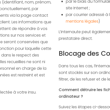
par le biais du formula
 (identifiant, nom, prénom,
site Internet ;
 ponctuellement, par
par courrier adressé à l
ents via la page contact
mentions légales
)
ttent de répondre à vos
L’internaute peut égalemen
tions sur nos services et
prestataire direct.
fonction pour laquelle cette
Blocage des Co
s dans le respect des
illies ne sont ni
Dans tous les cas, l’Interna
ersonnel en charge de la
sont stockés sur son ordinate
ées est restreint et est
filtrer, de les refuser et de l
Comment détruire les fichi
ectée à votre insu.
ordinateur ?
Suivez les étapes ci-dessou