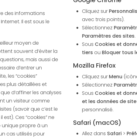
Google Chrome
Cliquez sur
Personnali
tre des informations
avec trois points).
Internet. Il est sous le
Sélectionnez
Paramètr
Paramètres des sites
.
meilleur moyen de
Sous
Cookies et donné
ettent souvent d’éviter la
tiers
ou
Bloquer tous 
 questions, mais aussi de
Mozilla Firefox
te, les “cookies”
Cliquez sur
Menu
(icône
s plus détaillées et
Sélectionnez
Paramètr
que d’affiner les analyses
Sous
Cookies et donné
et les données de site
sites (savoir que c’est le
personnalisé.
l est). Ces “cookies” ne
Safari (macOS)
Allez dans
Safari
>
Pré
un cas utilisés pour