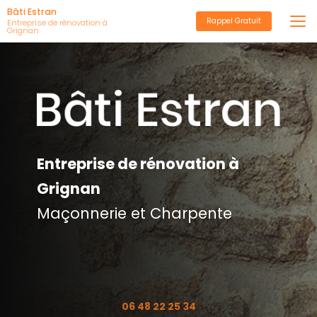
Aller
Bâti Estran
Rappel Gratuit
au
Entreprise de rénovation à
Grignan
contenu
principal
Entreprise de rénovation à
Grignan
Maçonnerie et Charpente
06 48 22 25 34