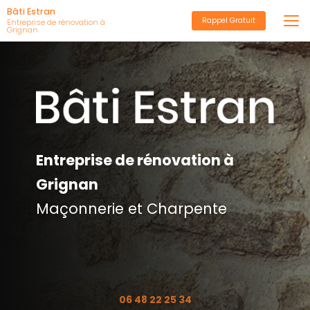
Aller
Bâti Estran
Rappel Gratuit
au
Entreprise de rénovation à
Grignan
contenu
principal
Entreprise de rénovation à
Grignan
Maçonnerie et Charpente
06 48 22 25 34