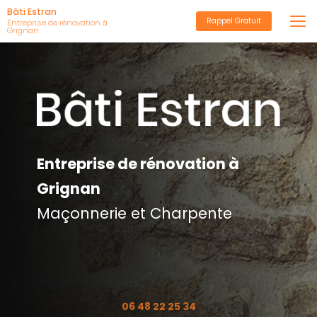
Aller
Bâti Estran
Rappel Gratuit
au
Entreprise de rénovation à
Grignan
contenu
principal
Entreprise de rénovation à
Grignan
Maçonnerie et Charpente
06 48 22 25 34