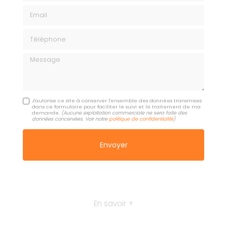
Email
Téléphone
Message
J'autorise ce site à conserver l'ensemble des données transmises
dans ce formulaire pour faciliter le suivi et le traitement de ma
demande.
(Aucune exploitation commerciale ne sera faite des
données concervées. Voir notre
politique de confidentialité
)
En savoir +