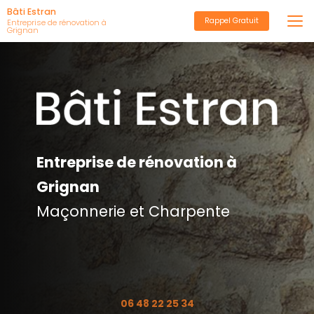
Aller
Bâti Estran
Rappel Gratuit
au
Entreprise de rénovation à
Grignan
contenu
principal
Entreprise de rénovation à
Grignan
Maçonnerie et Charpente
06 48 22 25 34