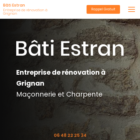
Aller
Bâti Estran
Rappel Gratuit
au
Entreprise de rénovation à
Grignan
contenu
principal
Entreprise de rénovation à
Grignan
Maçonnerie et Charpente
06 48 22 25 34