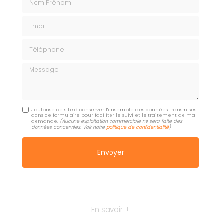
Email
Téléphone
Message
J'autorise ce site à conserver l'ensemble des données transmises
dans ce formulaire pour faciliter le suivi et le traitement de ma
demande.
(Aucune exploitation commerciale ne sera faite des
données concervées. Voir notre
politique de confidentialité
)
En savoir +