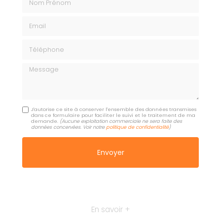
Email
Téléphone
Message
J'autorise ce site à conserver l'ensemble des données transmises
dans ce formulaire pour faciliter le suivi et le traitement de ma
demande.
(Aucune exploitation commerciale ne sera faite des
données concervées. Voir notre
politique de confidentialité
)
En savoir +