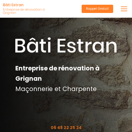
Aller
Bâti Estran
Rappel Gratuit
au
Entreprise de rénovation à
Grignan
contenu
principal
Entreprise de rénovation à
Grignan
Maçonnerie et Charpente
06 48 22 25 34