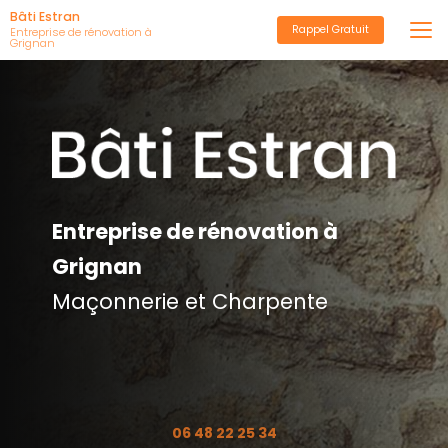
Aller
Bâti Estran
Rappel Gratuit
au
Entreprise de rénovation à
Grignan
contenu
principal
Entreprise de rénovation à
Grignan
Maçonnerie et Charpente
06 48 22 25 34