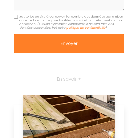
J'autorise ce site à conserver l'ensemble des données transmises
dans ce formulaire pour faciliter le suivi et le traitement de ma
demande.
(Aucune exploitation commerciale ne sera faite des
données concervées. Voir notre
politique de confidentialité
)
En savoir +