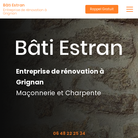
Aller
Bâti Estran
Rappel Gratuit
au
Entreprise de rénovation à
Grignan
contenu
principal
Entreprise de rénovation à
Grignan
Maçonnerie et Charpente
06 48 22 25 34