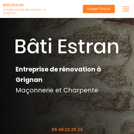
Aller
Bâti Estran
Rappel Gratuit
au
Entreprise de rénovation à
Grignan
contenu
principal
Entreprise de rénovation à
Grignan
Maçonnerie et Charpente
06 48 22 25 34