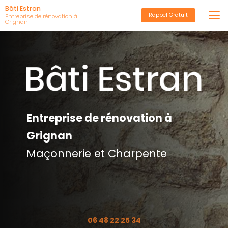
Aller
Bâti Estran
Rappel Gratuit
au
Entreprise de rénovation à
Grignan
contenu
principal
Entreprise de rénovation à
Grignan
Maçonnerie et Charpente
06 48 22 25 34