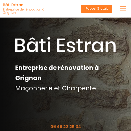
Aller
Bâti Estran
Rappel Gratuit
au
Entreprise de rénovation à
Grignan
contenu
principal
Entreprise de rénovation à
Grignan
Maçonnerie et Charpente
06 48 22 25 34