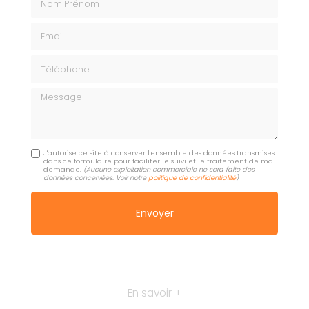
Email
Téléphone
Message
J'autorise ce site à conserver l'ensemble des données transmises
dans ce formulaire pour faciliter le suivi et le traitement de ma
demande.
(Aucune exploitation commerciale ne sera faite des
données concervées. Voir notre
politique de confidentialité
)
En savoir +