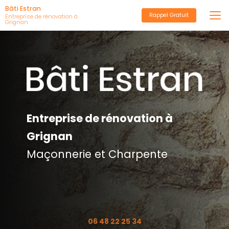
Aller
Bâti Estran
Rappel Gratuit
au
Entreprise de rénovation à
Grignan
contenu
principal
Entreprise de rénovation à
Grignan
Maçonnerie et Charpente
06 48 22 25 34