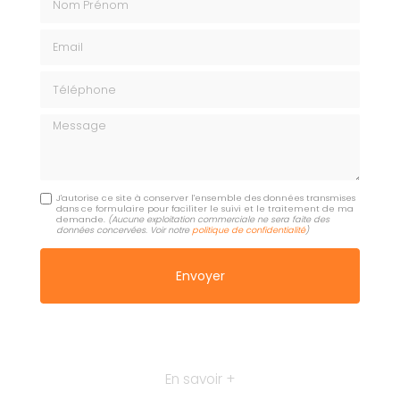
Email
Téléphone
Message
J'autorise ce site à conserver l'ensemble des données transmises
dans ce formulaire pour faciliter le suivi et le traitement de ma
demande.
(Aucune exploitation commerciale ne sera faite des
données concervées. Voir notre
politique de confidentialité
)
En savoir +