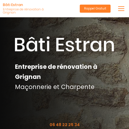
Aller
Bâti Estran
Rappel Gratuit
au
Entreprise de rénovation à
Grignan
contenu
principal
Entreprise de rénovation à
Grignan
Maçonnerie et Charpente
06 48 22 25 34