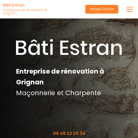
Aller
Bâti Estran
Rappel Gratuit
au
Entreprise de rénovation à
Grignan
contenu
principal
Entreprise de rénovation à
Grignan
Maçonnerie et Charpente
06 48 22 25 34