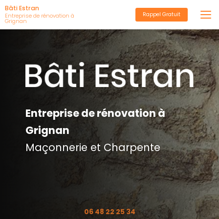
Aller
Bâti Estran
Rappel Gratuit
au
Entreprise de rénovation à
Grignan
contenu
principal
Entreprise de rénovation à
Grignan
Maçonnerie et Charpente
06 48 22 25 34