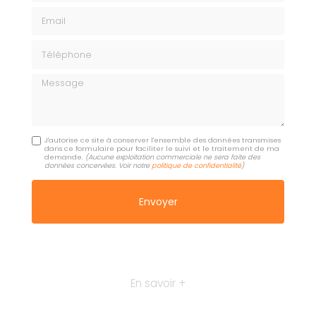
Email
Téléphone
Message
J'autorise ce site à conserver l'ensemble des données transmises
dans ce formulaire pour faciliter le suivi et le traitement de ma
demande.
(Aucune exploitation commerciale ne sera faite des
données concervées. Voir notre
politique de confidentialité
)
En savoir +