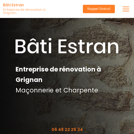
Aller
Bâti Estran
Rappel Gratuit
au
Entreprise de rénovation à
Grignan
contenu
principal
Entreprise de rénovation à
Grignan
Maçonnerie et Charpente
06 48 22 25 34