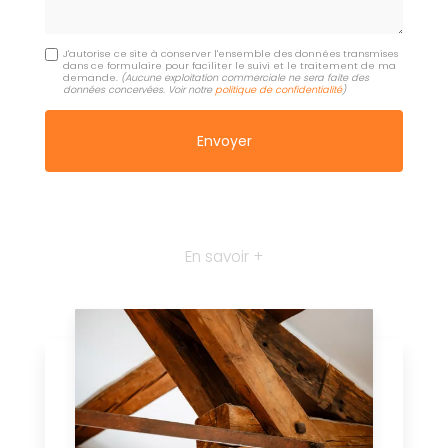
J'autorise ce site à conserver l'ensemble des données transmises
dans ce formulaire pour faciliter le suivi et le traitement de ma
demande.
(Aucune exploitation commerciale ne sera faite des
données concervées. Voir notre
politique de confidentialité
)
En savoir +