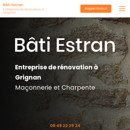
Aller
Bâti Estran
Rappel Gratuit
au
Entreprise de rénovation à
Grignan
contenu
principal
Entreprise de rénovation à
Grignan
Maçonnerie et Charpente
06 48 22 25 34