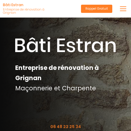
Aller
Bâti Estran
Rappel Gratuit
au
Entreprise de rénovation à
Grignan
contenu
principal
Entreprise de rénovation à
Grignan
Maçonnerie et Charpente
06 48 22 25 34