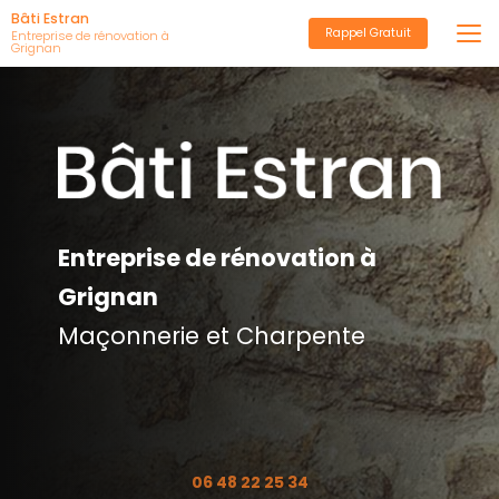
Aller
Bâti Estran
Rappel Gratuit
au
Entreprise de rénovation à
Grignan
contenu
principal
Entreprise de rénovation à
Grignan
Maçonnerie et Charpente
06 48 22 25 34