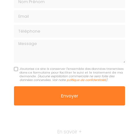
Email
Téléphone
Message
J'autorise ce site à conserver l'ensemble des données transmises
dans ce formulaire pour faciliter le suivi et le traitement de ma
demande.
(Aucune exploitation commerciale ne sera faite des
données concervées. Voir notre
politique de confidentialité
)
En savoir +