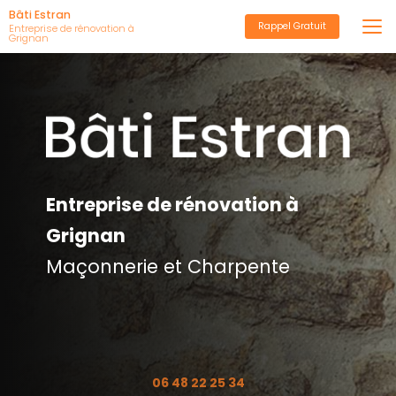
Aller
Bâti Estran
Rappel Gratuit
au
Entreprise de rénovation à
Grignan
contenu
principal
Entreprise de rénovation à
Grignan
Maçonnerie et Charpente
06 48 22 25 34