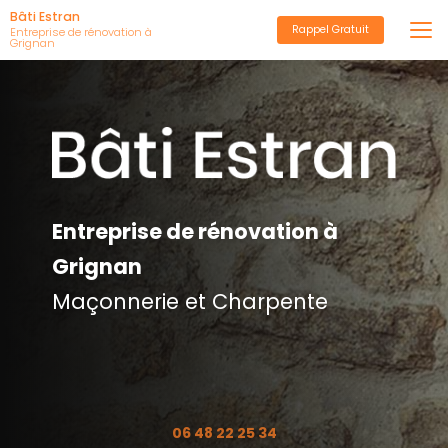
Aller
Bâti Estran
Rappel Gratuit
au
Entreprise de rénovation à
Grignan
contenu
principal
Entreprise de rénovation à
Grignan
Maçonnerie et Charpente
06 48 22 25 34